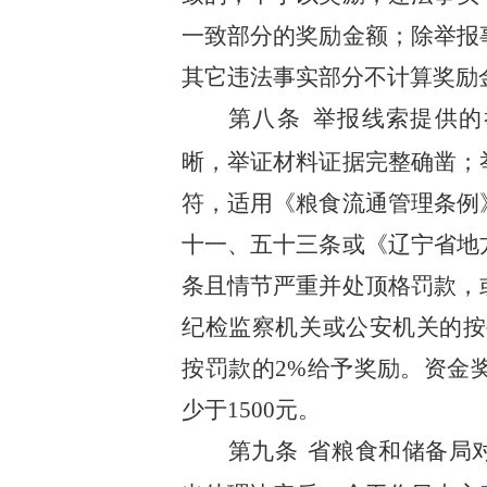
一致部分的奖励金额；除举报
其它违法事实部分不计算奖励
第
八
条
举报线索提供的
晰，举证材料证据完整确凿；
符，适用
《粮食流通管理条例
十一、五十三条
或
《
辽宁省地
条
且情节严重并处顶格罚款，
纪检监察机关或公安机关的按
按罚款的2%给予奖励。
资金奖
少于1500元。
第九
条
省粮食和储备局