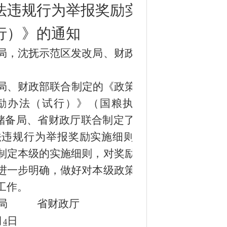
法违规行为举报奖励实施
行）
》
的通知
局
，
沈抚示范区
发改局、
财政金融
局、财政部联合制定
的
《政策性粮
励办法（试行）》
（
国粮执法规
储备局、省财政厅联合制定了《辽
法违规行为举报奖励实施细则（试
制定本级的实施细则，对奖励的标
进一步明确，做好对本级政策性粮
工作。
储备局
省
财政
厅
月
日
4