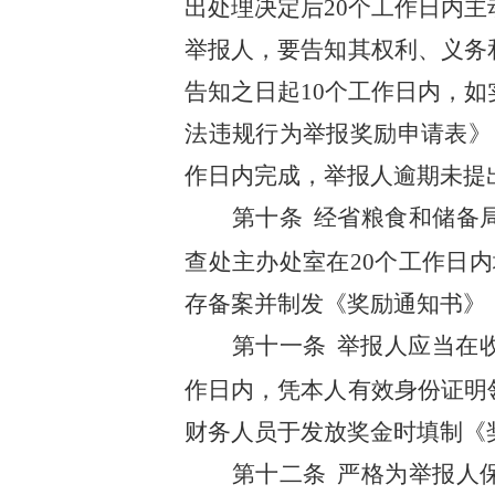
出处理决定后
2
0个工作日内
主
举报人，要告知其权利、义务
告知之日起10个工作日内，
法违规行为举报奖励申请表》
作日内完成，举报人逾期未提
第
十
条
经省粮食和储备
查处主办处室在
2
0个工作日
存备案
并
制发《奖励通知书》
第十
一
条
举报人应当在
作日内，凭本人有效身份证明
财务人员于发放奖金时填制《
第十二条
严格为举报人