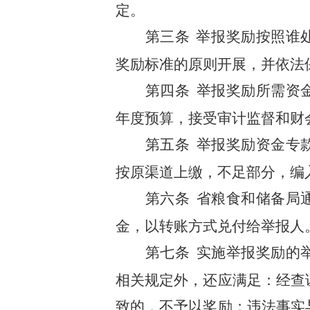
定。
第三条
举报奖励按照谁
奖励标准的原则开展，并依法
第
四
条
举报奖励所需资
年度预算，接受审计监督和财
第
五
条
举报奖励资金专
按原渠道上缴，不足部分，编
第
六
条
省粮食和储备局
金，以转账方式兑付给举报人
第
七
条
实施举报奖励的
相关规定外，还应满足：
经查
致的，不予以奖励；违法事实