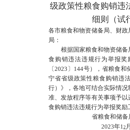
级
政策性粮食购销违
细则（试
各
市
粮食和物资储备局
、
财政
局
：
根据
国家粮食和物资储备
食购销违法违规行为举报奖
〔2023〕144号
）
，
省粮食和
宁省省级政策性粮食购销违
行）》
，各地
可结合实际情况
准、发放程序等有关事项予以
食购销违法违规行为举报奖励
省
粮食和
2023年
1
2