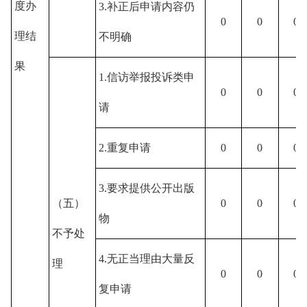
度办
3.补正后申请内容仍
0
0
0
理结
不明确
果
1.信访举报投诉类申
0
0
0
请
2.重复申请
0
0
0
3.要求提供公开出版
（五）
0
0
0
物
不予处
4.无正当理由大量反
理
0
0
0
复申请