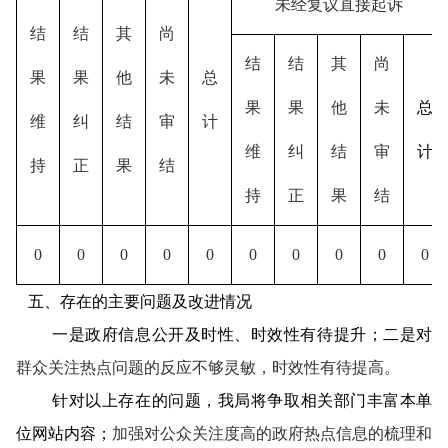
未经复议直接起诉
结
结
其
尚
结
结
其
尚
果
果
他
未
总
果
果
他
未
总
维
纠
结
审
计
维
纠
结
审
计
持
正
果
结
持
正
果
结
0
0
0
0
0
0
0
0
0
0
五、存在的主要问题及改进情况
一是政府信息公开
及时性、时
效性有待提升；二是
对
群众关注热点问题的反应不够灵敏，时效性有待提高。
针对以上存在的问题，
我
局将
争取相关部门丰富本单
位网站内容；
加强对公众关注度高的政府热点信息的梳理和