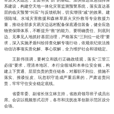
草原火灾隐患，全面夯实“防”的基础。加快推进应急指挥体
系建设，构建空天地一体化灾害监测预警系统，落实直达基
层的临灾预警“叫应”与反馈机制，切实增强“减”的效果。建
强陆域、水域灾害救援和森林草原火灾扑救等专业救援力
量，推动全部多灾易灾边远村配备保底通信装备，健全应急
物资保障体系，不断提升“救”的能力。要明确责任、到底到
边、见事见人地抓好基层治理，严格落实“三到位一处理”要
求，深入实施矛盾纠纷排查化解专项行动，依规依纪依法推
动信访事项实质化解、事心双解，全力维护社会和谐稳定。
王新伟强调，要树立和践行正确政绩观，落实“三管三
必须”要求，理清本地区、本行业领域和本单位安全账，构
建上下贯通、层层负责的责任链条，对履职不到位、措施不
落实、推诿扯皮、玩忽职守造成严重后果的，严肃追责问
责，牢牢守住安全稳定底线。
省委常委、副省长张立林主持，省政府领导班子成员出
席。会议以视频形式召开，各市和沈抚改革创新示范区设分
会场。