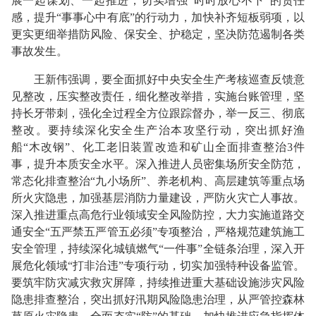
展一起谋划、一起推进，切实增强“时时放心不下”的责任
感，提升“事事心中有底”的行动力，加快补齐短板弱项，以
更实更细举措防风险、保安全、护稳定，坚决防范遏制各类
事故发生。
王新伟强调，要全面抓好中央安全生产考核巡查反馈意
见整改，压实整改责任，细化整改举措，实施台账管理，坚
持长牙带刺，强化全过程全方位跟踪督办，举一反三、彻底
整改。要持续深化安全生产治本攻坚行动，突出抓好渔
船“木改钢”、化工老旧装置改造和矿山全面排查整治3件
事，提升本质安全水平。深入推进人员密集场所安全防范，
常态化排查整治“九小场所”、养老机构、高层建筑等重点场
所火灾隐患，加强基层消防力量建设，严防火灾亡人事故。
深入推进重点高危行业领域安全风险防控，大力实施道路交
通安全“五严禁五严管五必须”专项整治，严格规范建筑施工
安全管理，持续深化城镇燃气“一件事”全链条治理，深入开
展危化领域“打非治违”专项行动，切实加强特种设备监管。
要筑牢防灾减灾救灾屏障，持续推进重大基础设施涉灾风险
隐患排查整治，突出抓好汛期风险隐患治理，从严管控森林