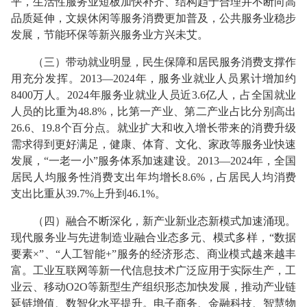
平，生活性服务业短板加快补齐、结构趋于合理并不断向高
品质延伸，文娱休闲等服务消费更加普及，公共服务业稳步
发展，节能环保等新兴服务业方兴未艾。
（三）带动就业明显，民生保障和居民服务消费支撑作
用充分发挥。2013—2024年，服务业就业人员累计增加约
8400万人。2024年服务业就业人员近3.6亿人，占全国就业
人员的比重为48.8%，比第一产业、第二产业占比分别高出
26.6、19.8个百分点。就业扩大和收入增长带来的消费升级
需求得到更好满足，健康、体育、文化、家政等服务业快速
发展，“一老一小”服务体系加速建设。2013—2024年，全国
居民人均服务性消费支出年均增长8.6%，占居民人均消费
支出比重从39.7%上升到46.1%。
（四）融合不断深化，新产业新业态新模式加速涌现。
现代服务业与先进制造业融合业态多元、模式多样，“数据
要素×”、“人工智能+”服务的经济形态、商业模式越来越丰
富。工业互联网等新一代信息技术广泛应用于实际生产，工
业云、移动O2O等新型生产组织形态加快发展，推动产业链
延链增值、数智化水平提升。电子商务、金融科技、智慧物