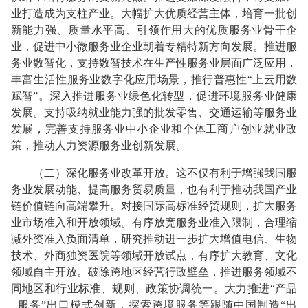
业打造成为支柱产业。大幅扩大优质经营主体，培育一批创
新能力强、质量水平高、引领作用大的优质服务业骨干企
业，促进中小微服务业企业朝着专精特新方向发展。推进服
务业数智化，支持数智技术在生产性服务业层面广泛应用，
丰富生活性服务业数字化应用场景，推行普惠性“上云用数
赋智”。深入推进服务业绿色化转型，促进环境服务业健康
发展。支持吸纳就业能力强的批发零售、交通运输等服务业
发展，完善支持服务业中小企业和个体工商户创业就业政
策，推动人力资源服务业创新发展。
（二）深化服务业改革开放。这不仅有利于增强我国服
务业发展动能、提高服务贸易质量，也有利于推动我国产业
链价值链向高端攀升。对接国际高标准经贸规则，扩大服务
业市场准入和开放领域。有序放宽服务业准入限制，合理缩
减外资准入负面清单，研究推动进一步扩大增值电信、生物
技术、外商独资医院等领域开放试点，有序扩大教育、文化
领域自主开放。破除跨地区经营行政壁垒，推进服务领域不
同地区和行业标准、规则、政策协调统一。大力推进“产品
+服务”出口模式创新，探索跨境服务等跟随中国制造“出