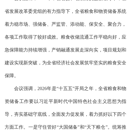
省发展改革委党组的有力指导下，
全
省粮食和物资储备系统
着力稳市场、强储备、严监管、添动能、保安全、聚合力，
各项工作取得了较好成效。粮食收储流通工作平稳向好
，
应
急保障能力持续增强
，
产销融通发展走深向实，项目规划
和
建设实现新突破
，
为全省经济社会发展筑牢坚实的粮食安全
保障。
会议
强调
，2026年是“十五五”开局之年，全省粮食和物
资储备工作要以习近平新时代中国特色社会主义思想为指
导，夯实基础守底线，全面发力促发展，着力抓好以下
四
个
方面工作。
一是
守住管好“大国储备”和“天下粮仓”
。
统筹推