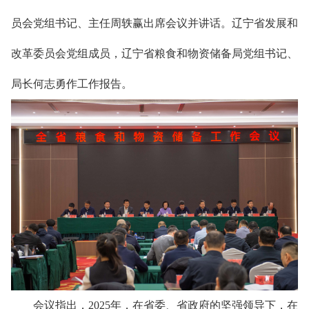
员会党组书记、主任
周轶赢
出席会议并讲话。
辽宁
省发展和
改革委员会党组成员，
辽宁
省粮食和物资储备局党组书记、
局长何志勇作工作报告。
会议指出，202
5
年，在省委
、
省政府的坚强领导下，在