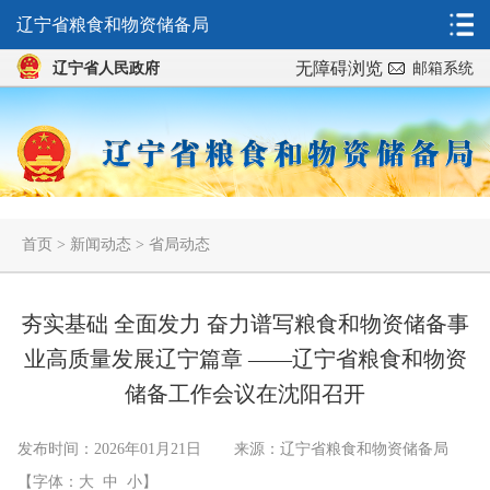
辽宁省粮食和物资储备局
无障碍浏览
辽宁省人民政府
邮箱系统
首页
>
新闻动态
>
省局动态
夯实基础 全面发力 奋力谱写粮食和物资储备事
业高质量发展辽宁篇章 ——辽宁省粮食和物资
储备工作会议在沈阳召开
发布时间：2026年01月21日
来源：辽宁省粮食和物资储备局
【字体：
大
中
小
】